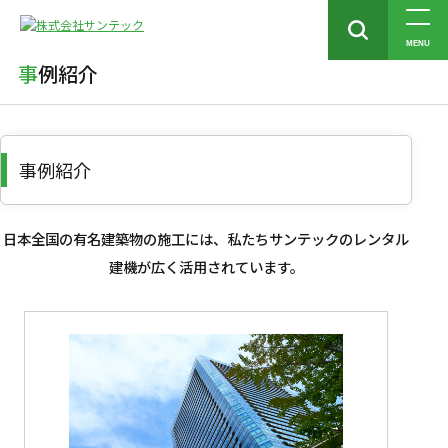
トップ
事例紹介
MENU
事例紹介
事例紹介
日本全国の有名建築物の施工には、私たちサンテックのレンタル
建機が広く活用されています。
都道府県: 東京都
都道府県: 東京都
都道府県: 東京都
都道府県: 東京都
都道府県: 東京都
都道府県: 東京都
都道府県: 愛知県
都道府県: 上信越・北陸地方
都道府県: 愛知県
都道府県: 熊本県