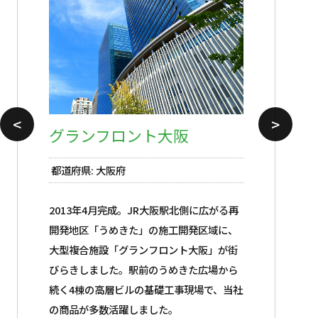
都道府県: 広島県
<
>
グランフロント大阪
都道府県: 大阪府
都道府県: 大阪府
都道府県: 大阪府
都道府県: 大阪府
都道府県: 大阪府
都道府県: 東京都
都道府県: 東京都
都道府県: 愛知県
都道府県: 大阪府
2013年4月完成。JR大阪駅北側に広がる再
開発地区「うめきた」の施工開発区域に、
大型複合施設「グランフロント大阪」が街
びらきしました。駅前のうめきた広場から
続く4棟の高層ビルの基礎工事現場で、当社
の商品が多数活躍しました。